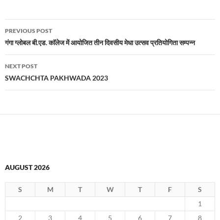
Post
PREVIOUS POST
navigation
गंगा ग्लोबल बी.एड. काॅलेज में आयोजित तीन दिवसीय मेधा उत्सव प्रतियोगिता सम्पन्न
NEXT POST
SWACHCHTA PAKHWADA 2023
AUGUST 2026
S
M
T
W
T
F
S
1
2
3
4
5
6
7
8