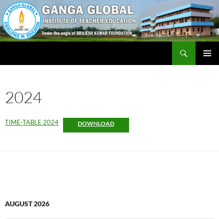
Skip
to
content
Search
Ganga Global Institute of Teacher Education
PRIMAR
MENU
2024
TIME-TABLE 2024
DOWNLOAD
AUGUST 2026