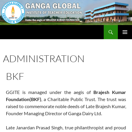
Skip
to
content
Search
Ganga Global Institute of Teacher Education
PRIMAR
MENU
ADMINISTRATION
BKF
GGITE is managed under the aegis of
Brajesh Kumar
Foundation(BKF)
, a Charitable Public Trust. The trust was
raised to commemorate noble deeds of Late Brajesh Kumar,
Founder Managing Director of Ganga Dairy Ltd.
Late Janardan Prasad Singh, true philanthropist and proud