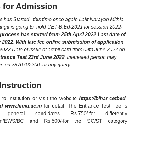
s for Admission
has Started , this time once again Lalit Narayan Mithla
nga is going to hold CET-B.Ed-2021 for session 2022-
 process has started from
25th April 2022.Last date of
y
2022
.
With late fee online submission of application
 2022
.Date of issue of admit card from 09th June 2022 on
ntrance Test 23rd June 2022.
Interested person may
tion on 7870702200 for any query .
Instruction
 to institution or visit the website
https://bihar-cetbed-
nd www.lnmu.ac.in
for detail. The Entrance Test Fee is
 general candidates Rs.750/-for differently
en/EWS/BC and Rs.500/-for the SC/ST category