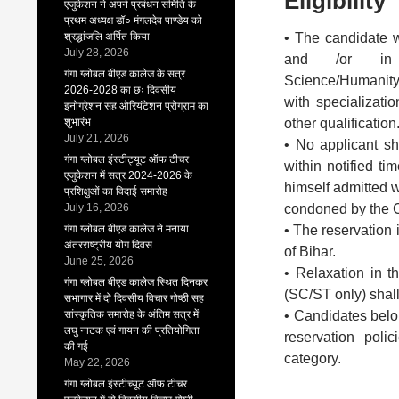
Eligibility
एजुकेशन ने अपने प्रबंधन समिति के
प्रथम अध्यक्ष डॉ० मंगलदेव पाण्डेय को
श्रद्धांजलि अर्पित किया
• The candidate w
July 28, 2026
and /or in 
गंगा ग्लोबल बीएड कालेज के सत्र
Science/Humanit
2026-2028 का छः दिवसीय
with specializat
इनोग्रेशन सह ओरियंटेशन प्रोग्राम का
शुभारंभ
other qualification
July 21, 2026
• No applicant sh
गंगा ग्लोबल इंस्टीट्यूट ऑफ टीचर
within notified t
एजुकेशन में सत्र 2024-2026 के
himself admitted w
प्रशिक्षुओं का विदाई समारोह
July 16, 2026
condoned by the C
गंगा ग्लोबल बीएड कालेज ने मनाया
• The reservation 
अंतरराष्ट्रीय योग दिवस
of Bihar.
June 25, 2026
• Relaxation in t
गंगा ग्लोबल बीएड कालेज स्थित दिनकर
(SC/ST only) shall
सभागार में दो दिवसीय विचार गोष्ठी सह
सांस्कृतिक समारोह के अंतिम सत्र में
• Candidates belon
लघु नाटक एवं गायन की प्रतियोगिता
reservation poli
की गई
category.
May 22, 2026
गंगा ग्लोबल इंस्टीच्यूट ऑफ टीचर