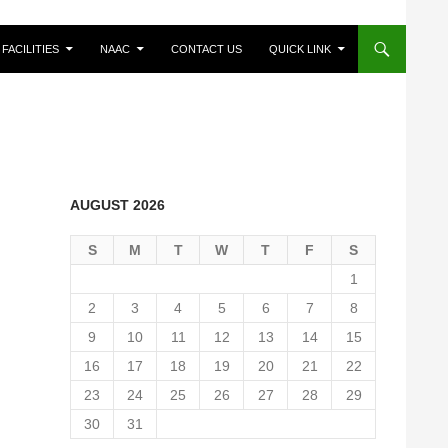
FACILITIES
NAAC
CONTACT US
QUICK LINK
AUGUST 2026
S
M
T
W
T
F
S
1
2
3
4
5
6
7
8
9
10
11
12
13
14
15
16
17
18
19
20
21
22
23
24
25
26
27
28
29
30
31