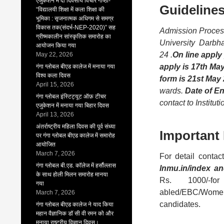
एजुकेशन में दो दिवसीय विचार गोष्ठी-
Guideline
“विद्यालयी शिक्षा में कला शिक्षा की
भूमिका : सृजनात्मक अधिगम से समग्र
विकास तक(संदर्भ-NEP-2020)” सह
Admission Process 
ग्रीष्मकालीन सांस्कृतिक समारोह का
University Darbha
आयोजन किया गया
24 .
On line apply
May 22, 2026
apply is 17th Ma
गंगा ग्लोबल बीएड कालेज में मनाया गया
विश्व कला दिवस
form is 21st May
April 15, 2026
wards.
Date of E
गंगा ग्लोबल इंस्टिट्यूट ऑफ़ टीचर
contact to Institu
एजुकेशन में मनाया गया बिहार दिवस
April 13, 2026
अंतर्राष्ट्रीय महिला दिवस की पूर्व संध्या
Important 
पर गंगा ग्लोबल बीएड कालेज में समारोह
आयोजित
March 7, 2026
For detail contact
गंगा ग्लोबल बी.एड. कॉलेज में हर्सौल्लास
lnmu.in/index a
के साथ होली मिलन समारोह मानया
Rs. 1000/-for
गया
abled/EBC/Wom
March 7, 2026
candidates.
गंगा ग्लोबल बीएड कालेज ने याद किया
महान वैज्ञानिक डॉ सी वी रमन को और
मनाया राष्ट्रीय विज्ञान दिवस।