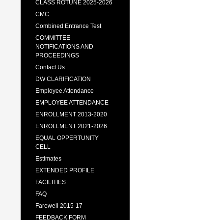
CLASS ROTUNE 2025-2026
CMC
Combined Entrance Test
COMMITTEE
NOTIFICATIONS AND
PROCEEDINGS
Contact Us
DW CLARIFICATION
Employee Attendance
EMPLOYEE ATTENDANCE
ENROLLMENT 2013-2020
ENROLLMENT 2021-2026
EQUAL OPPERTUNITY
CELL
Estimates
EXTENDED PROFILE
FACILITIES
FAQ
Farewell 2015-17
FEEDBACK FORM