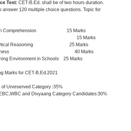
nce Test:
CET-B.Ed. shall be of two hours duration.
 answer 120 multiple choice questions. Topic for
glish Comprehension 15 Marks
al Hindi 15 Marks
Analytical Reasoning 25 Marks
l Awareness 40 Marks
rning Environment in Schools 25 Marks
ng Marks for CET-B.Ed.2021
 of Unreserved Category :35%
EBC,WBC and Divyaang Category Candidates:30%