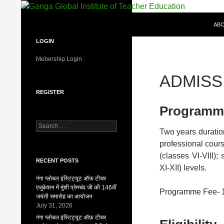
Skip
to
Search
Ganga Global Institute of Teacher Educatio
ABO
content
Excellence in Education
LOGIN
Mebership Login
ADMISS
REGISTER
Programm
Search
Two years duratio
for:
professional cours
(classes VI-VIII)
RECENT POSTS
XI-XII) levels.
गंगा ग्लोबल इंस्टिट्यूट ऑफ टीचर
एजुकेशन में मुंशी प्रेमचंद जी की 146वीं
Programme Fee- 
जयंती समारोह का आयोजन
July 31, 2026
गंगा ग्लोबल इंस्टिट्यूट ऑफ़ टीचर