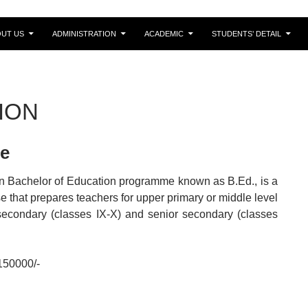
n
UT US
ADMINISTRATION
ACADEMIC
STUDENTS’ DETAIL
ION
e
n Bachelor of Education programme known as B.Ed., is a
e that prepares teachers for upper primary or middle level
; secondary (classes IX-X) and senior secondary (classes
150000/-