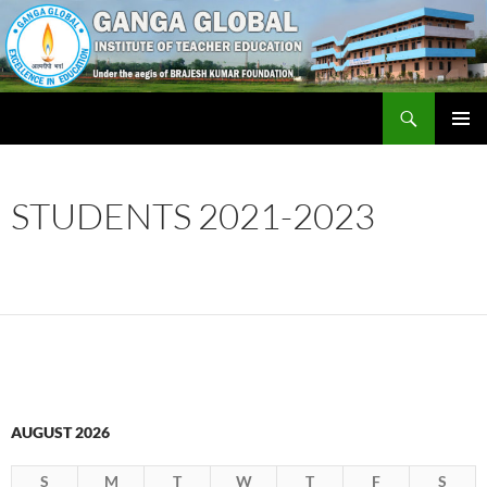
Skip
to
content
Search
Ganga Global Institute of Teacher Education
PRIMAR
MENU
STUDENTS 2021-2023
AUGUST 2026
S
M
T
W
T
F
S