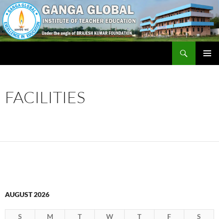
Skip
to
content
Search
Ganga Global Institute of Teacher Education
PRIMAR
MENU
FACILITIES
AUGUST 2026
S
M
T
W
T
F
S