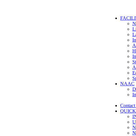
FACILI
N
L
L
In
A
He
I
S
A
E
Sp
NAAC
D
I
Contact
QUICK
I
U
N
N