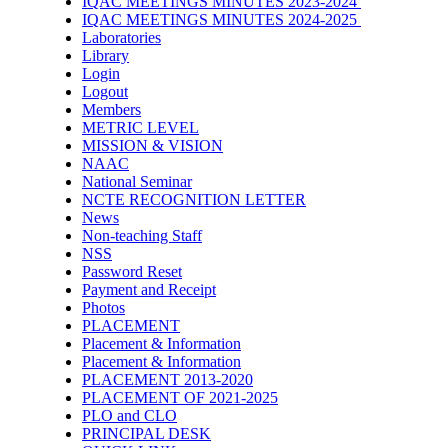
IQAC MEETINGS MINUTES 2023-2024
IQAC MEETINGS MINUTES 2024-2025
Laboratories
Library
Login
Logout
Members
METRIC LEVEL
MISSION & VISION
NAAC
National Seminar
NCTE RECOGNITION LETTER
News
Non-teaching Staff
NSS
Password Reset
Payment and Receipt
Photos
PLACEMENT
Placement & Information
Placement & Information
PLACEMENT 2013-2020
PLACEMENT OF 2021-2025
PLO and CLO
PRINCIPAL DESK