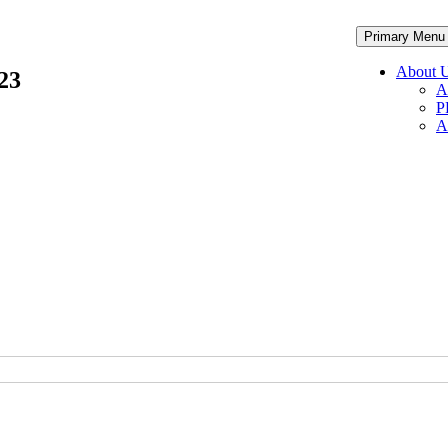
Primary Menu
acher Education
About 
23
A
P
A