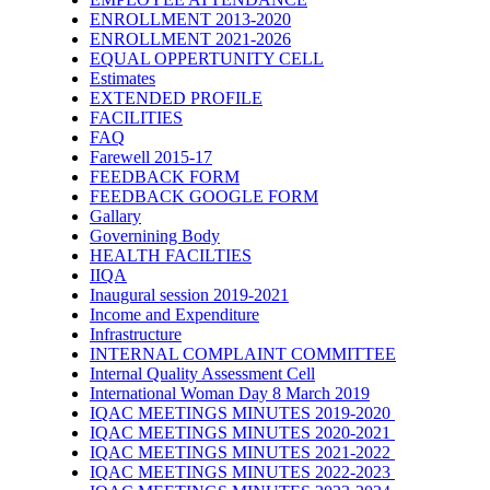
ENROLLMENT 2013-2020
ENROLLMENT 2021-2026
EQUAL OPPERTUNITY CELL
Estimates
EXTENDED PROFILE
FACILITIES
FAQ
Farewell 2015-17
FEEDBACK FORM
FEEDBACK GOOGLE FORM
Gallary
Governining Body
HEALTH FACILTIES
IIQA
Inaugural session 2019-2021
Income and Expenditure
Infrastructure
INTERNAL COMPLAINT COMMITTEE
Internal Quality Assessment Cell
International Woman Day 8 March 2019
IQAC MEETINGS MINUTES 2019-2020
IQAC MEETINGS MINUTES 2020-2021
IQAC MEETINGS MINUTES 2021-2022
IQAC MEETINGS MINUTES 2022-2023