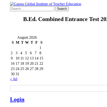
Skip
to
Search
Search
content
for:
Ganga Global Institute of Te
B.Ed. Combined Entrance Test 20
August 2026
S
M
T
W
T
F
S
1
2
3
4
5
6
7
8
9
10
11
12
13
14
15
16
17
18
19
20
21
22
23
24
25
26
27
28
29
30
31
« Jul
Login
Excellence in Education