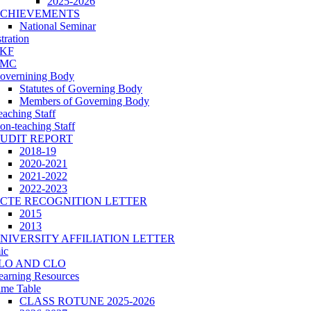
2025-2026
CHIEVEMENTS
National Seminar
tration
KF
MC
overnining Body
Statutes of Governing Body
Members of Governing Body
eaching Staff
on-teaching Staff
UDIT REPORT
2018-19
2020-2021
2021-2022
2022-2023
CTE RECOGNITION LETTER
2015
2013
NIVERSITY AFFILIATION LETTER
ic
LO AND CLO
earning Resources
ime Table
CLASS ROTUNE 2025-2026