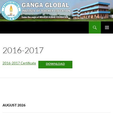
Skip
to
content
Search
Ganga Global Institute of Teacher Education
PRIMAR
MENU
2016-2017
2016-2017 Certificate
DOWNLOAD
AUGUST 2026