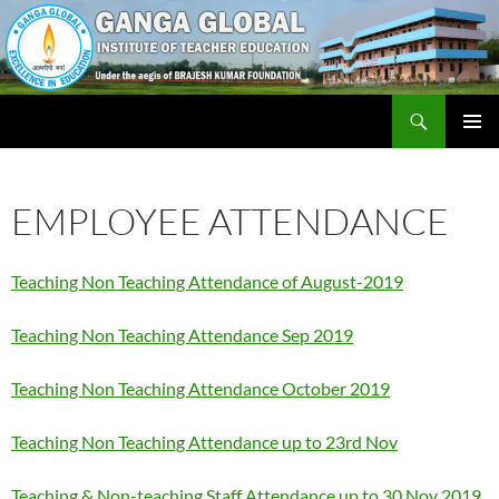
Skip
to
content
Search
Ganga Global Institute of Teacher Education
PRIMAR
MENU
EMPLOYEE ATTENDANCE
Tea
ching Non Teaching Attendance of August-2019
Teaching Non Teaching Attendance Sep 2019
Teaching Non Teaching Attendance October 2019
Teaching Non Teaching Attendance up to 23rd Nov
Teaching & Non-teaching Staff Attendance up to 30 Nov 2019