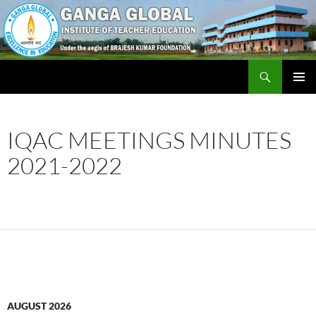
Skip
to
content
Search
Ganga Global Institute of Teacher Education
PRIMAR
MENU
IQAC MEETINGS MINUTES
2021-2022
AUGUST 2026