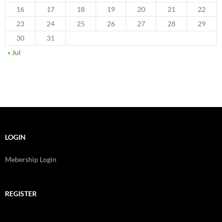
16
17
18
19
20
21
22
23
24
25
26
27
28
29
30
31
« Jul
LOGIN
Mebership Login
REGISTER