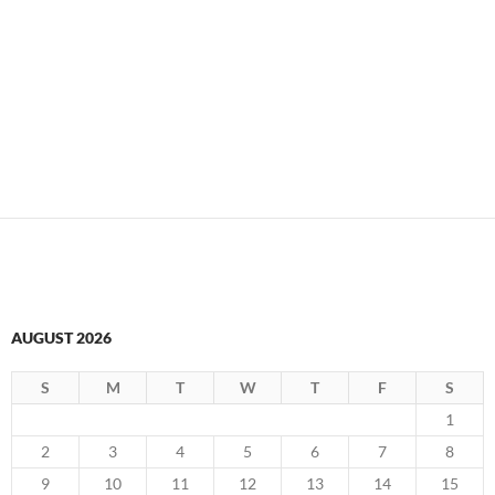
Keep me signed in
Register
Forgot your password?
AUGUST 2026
S
M
T
W
T
F
S
1
2
3
4
5
6
7
8
9
10
11
12
13
14
15