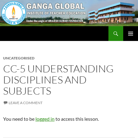
Skip
to
content
Search
Ganga Global Institute of Teacher Education
PRIMAR
MENU
UNCATEGORISED
CC-5 UNDERSTANDING
DISCIPLINES AND
SUBJECTS
LEAVE A COMMENT
You need to be
logged in
to access this lesson.