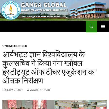
Skip
to
content
Search
Ganga Global Institute of Teacher Education
PRIMAR
MENU
UNCATEGORIZED
आर्यभट्ट ज्ञान विश्वविद्यालय के
कुलसचिव ने किया गंगा ग्लोबल
इंस्टीट्यूट ऑफ टीचर एजुकेशन का
औचक निरीक्षण
JULY 9, 2025
AAA30KUMAR