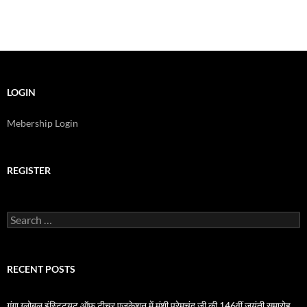
LOGIN
Mebership Login
REGISTER
Search
for:
RECENT POSTS
गंगा ग्लोबल इंस्टिट्यूट ऑफ टीचर एजुकेशन में मुंशी प्रेमचंद जी की 146वीं जयंती समारोह