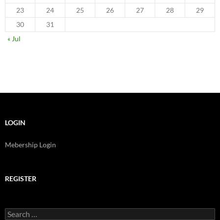
23
24
25
26
27
28
29
30
31
« Jul
LOGIN
Mebership Login
REGISTER
Search